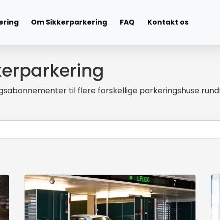
ering
Om Sikkerparkering
FAQ
Kontakt os
kerparkering
gsabonnementer til flere forskellige parkeringshuse rund